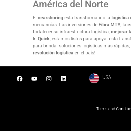
América del Norte
El
nearshoring
está transformando la
logística
mercancías. Las inversiones de
Fibra MTY
, la
e
fortalecer su infraestructura logística,
mejorar l
In
Quick
, estamos listos para apoyar esta tran
para brindar soluciones logísticas más rápidas,
revolución logística
en el país!
USA
Terms and Conditi