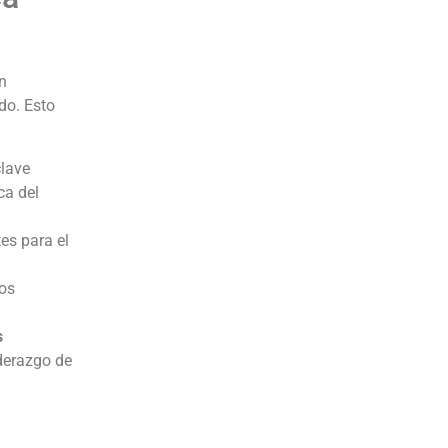
n
do. Esto
lave
ca del
es para el
los
s
derazgo de