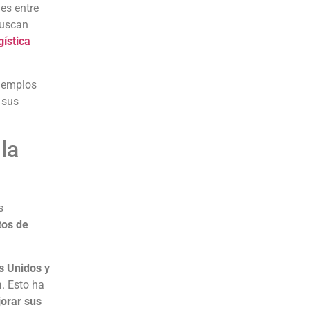
les entre
buscan
gística
ejemplos
 sus
la
s
tos de
s Unidos y
a
. Esto ha
orar sus