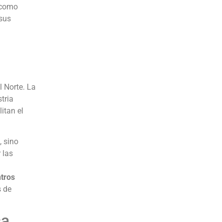
 como
 sus
 Norte. La
tria
itan el
, sino
 las
tros
s de
ca