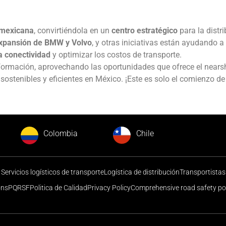
 mexicana
, convirtiéndola en un
centro estratégico
para la distr
xpansión de BMW y Volvo
, y otras iniciativas están ayudando 
a conectividad
y optimizar los costos de transporte.
sformación, aprovechando las oportunidades que ofrece el nears
 sostenibles y eficientes en México. ¡Este es solo el comienzo d
Colombia
Chile
Servicios logísticos de transporte
Logística de distribución
Transportistas
ons
PQRSF
Politica de Calidad
Privacy Policy
Comprehensive road safety pol