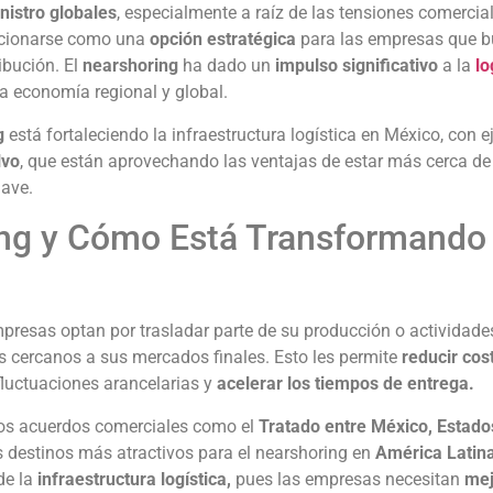
nistro globales
, especialmente a raíz de las tensiones comercia
icionarse como una
opción estratégica
para las empresas que 
ribución. El
nearshoring
ha dado un
impulso significativo
a la
lo
la economía regional y global.
g
está fortaleciendo la infraestructura logística en México, con 
lvo
, que están aprovechando las ventajas de estar más cerca de
lave.
ing y Cómo Está Transformando 
presas optan por trasladar parte de su producción o actividade
s cercanos a sus mercados finales. Esto les permite
reducir cos
fluctuaciones arancelarias y
acelerar los tiempos de entrega.
 los acuerdos comerciales como el
Tratado entre México, Estado
os destinos más atractivos para el nearshoring en
América Latin
de la
infraestructura logística,
pues las empresas necesitan
mej