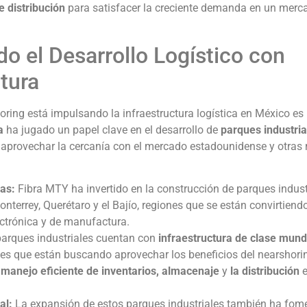
e distribución
para satisfacer la creciente demanda en un merc
o el Desarrollo Logístico con
ctura
ring está impulsando la infraestructura logística en México es 
a
ha jugado un papel clave en el desarrollo de
parques industria
aprovechar la cercanía con el mercado estadounidense y otras 
as:
Fibra MTY ha invertido en la construcción de parques indust
terrey, Querétaro y el Bajío, regiones que se están convirtiend
ectrónica y de manufactura.
arques industriales cuentan con
infraestructura de clase mund
les que están buscando aprovechar los beneficios del nearshori
l
manejo eficiente de inventarios, almacenaje
y
la distribución
e
al:
La expansión de estos parques industriales también ha fom