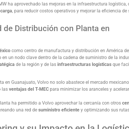
W ha aprovechado las mejoras en la infraestructura logística,
 carga
, para reducir costos operativos y mejorar la eficiencia de
d de Distribución con Planta en
éxico
como centro de manufactura y distribución en América del
 en un nodo clave dentro de la cadena de suministro de la indus
atégica
de la región y de las
infraestructuras logísticas
que facil
ta en Guanajuato, Volvo no solo abastece el mercado mexicano
o las
ventajas del T-MEC
para minimizar los aranceles y acelerar
lanta ha permitido a Volvo aprovechar la cercanía con otros
cen
 creando una red de
suministro eficiente
y optimizando sus ruta
oring y su Impacto en la Logísti