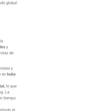
ado global
la
les
y
rutas de
riales y
o en
hubs
ial
, lo que
ng. La
n tiempo
entado el