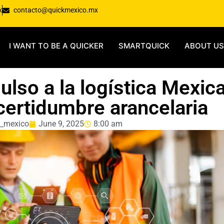
x
contacto@quickmexico.mx
I WANT TO BE A QUICKER
SMARTQUICK
ABOUT US
ulso a la logística Mexic
ncertidumbre arancelaria
k_mexico
June 9, 2025
8:00 am