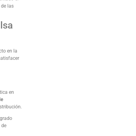
de las
lsa
to en la
atisfacer
tica en
de
stribución.
ogrado
 de