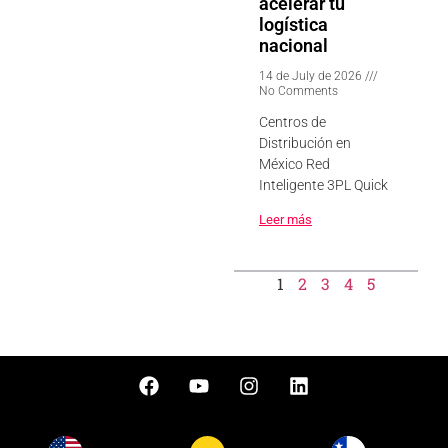
acelerar tu
logística
nacional
14 de July de 2026
No Comments
Centros de
Distribución en
México Red
Inteligente 3PL Quick
Leer más
1
2
3
4
5