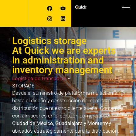
Logistics storage
At Quick we are experts
in administration and
inventory management
Logística de transporte
-
STORAGE
Desde el suministro de plataforma multicliente,
hasta el diseño y construcción del centro de
distribución que nuestro cliente sueña. Contamos
con almacenes en el corazón comercial de
Ciudad de México, Guadalajara y Monterrey
ubicados estratégicamente para tu distribución.