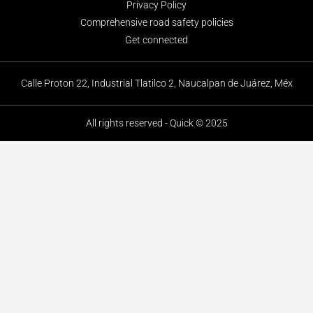
Privacy Policy
Comprehensive road safety policies
Get connected
Calle Proton 22, Industrial Tlatilco 2, Naucalpan de Juárez, Méx
All rights reserved - Quick © 2025