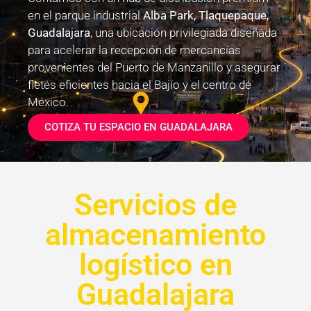
en el parque industrial
Alba Park, Tlaquepaque,
Guadalajara
, una ubicación privilegiada diseñada
para acelerar la recepción de mercancías
provenientes del Puerto de Manzanillo y asegurar
fletes eficientes hacia el Bajío y el centro de
México.
COTIZA TU ESPACIO EN GUADALAJARA
Servicios de
almacenamiento
logístico en
Guadalajara