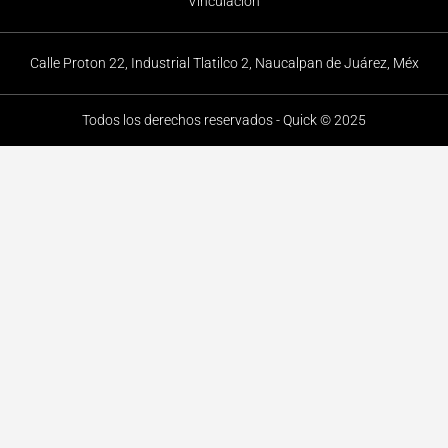
Vinculación
Calle Proton 22, Industrial Tlatilco 2, Naucalpan de Juárez, Méx
Todos los derechos reservados - Quick © 2025